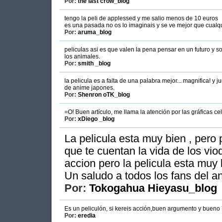
Por:
the last crow_blog
tengo la peli de applessed y me salio menos de 10 euros
es una pasada no os lo imaginais y se ve mejor que cualqu
Por:
aruma_blog
peliculas asi es que valen la pena pensar en un futuro y 
los animales.
Por:
smith _blog
la pelicula es a falta de una palabra mejor... magnifica! y
de anime japones.
Por:
Shenron oTK_blog
=O! Buen artículo, me llama la atención por las gráficas cel
Por:
xDiego _blog
La pelicula esta muy bien , pero 
que te cuentan la vida de los vio
accion pero la pelicula esta muy 
Un saludo a todos los fans del a
Por:
Tokogahua Hieyasu_blog
Es un peliculón, si kereis acción,buen argumento y buen
Por:
eredia