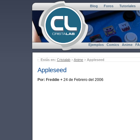
Blog
Foros
Tutoriales
Ejemplos
Comics
Anime
F
Estás en:
Cristalab
>
Anime
>
Appleseed
Appleseed
Por: Freddie +
24 de Febrero del 2006