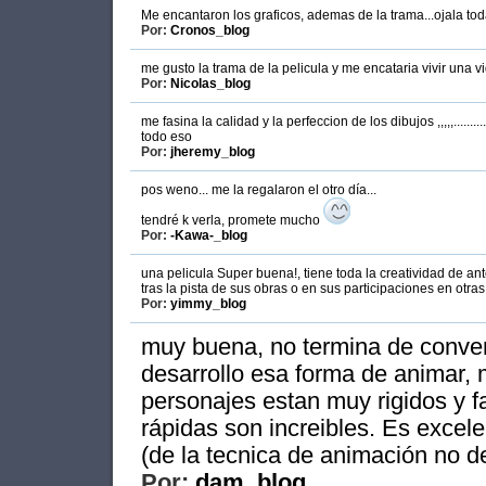
Me encantaron los graficos, ademas de la trama...ojala to
Por:
Cronos_blog
me gusto la trama de la pelicula y me encataria vivir una v
Por:
Nicolas_blog
me fasina la calidad y la perfeccion de los dibujos ,,,,,...
todo eso
Por:
jheremy_blog
pos weno... me la regalaron el otro día...
tendré k verla, promete mucho
Por:
-Kawa-_blog
una pelicula Super buena!, tiene toda la creatividad de a
tras la pista de sus obras o en sus participaciones en otra
Por:
yimmy_blog
muy buena, no termina de conven
desarrollo esa forma de animar, 
personajes estan muy rigidos y fa
rápidas son increibles. Es excel
(de la tecnica de animación no d
Por:
dam_blog