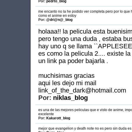
Por:
pedrto_blog
me encanto no la he podido ver completa pero por lo que 
como el anime en estoy
Por:
@dri@n@_blog
holaaa!! la pelicula esta buenisi
pero tengo una duda , estaba bu
hay uno q se llama ``APPLESEED 
es como la pelicula 2.... existe 
un link pa poder bajarla .
muchisimas gracias
aqui les dejo mi mail
link_of_the_dark@hotmail.com
Por:
niklas_blog
es una de las mejores peliculas que e visto de anime, imp
excelente
Por:
Kakarott_blog
mejor que evangelion y death note no es pero sin duda e