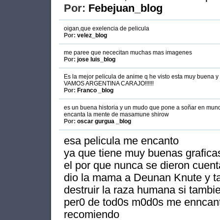
Por:
Febejuan_blog
oigan,que exelencia de pelicula
Por:
velez_blog
me paree que nececitan muchas mas imagenes
Por:
jose luis_blog
Es la mejor pelicula de anime q he visto esta muy buena y
VAMOS ARGENTINA CARAJO!!!!!!
Por:
Franco _blog
es un buena historia y un mudo que pone a soñar en mund
encanta la mente de masamune shirow
Por:
oscar gurgua _blog
esa pelicula me encanto
ya que tiene muy buenas grafica
el por que nunca se dieron cuent
dio la mama a Deunan Knute y ta
destruir la raza humana si tambie
per0 de tod0s m0d0s me enncanto
recomiendo