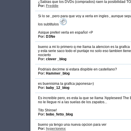
¿Sabias que los DVDs (comprados) raen la posibilidad TOD
Por:
Freddie
Si lo se , pero para que voy a verla en ingles , aunque s
los subtitulos
Asique preferi verla en español =P
Por:
D3Ne
bueno a mi lo primero q me llama la atencion es la grafica
y esta serie saco todo el puntaje no solo eso tambien tie
nocierto
Por:
clover _blog
Podriais decirme si estara dispible en castellano?
Por:
Hammer_blog
es buenisima la grafica japonesa=)
Por:
baby_12_blog
Es increible pero, es esta la que se llama 'Appleseed Th
no le llegue ni a las suelas de los zapatos...
Tito Shirow!
Por:
bobo_fetto_blog
bueno ya tengo una nueva opcion para ver
Por:
hyperionmx