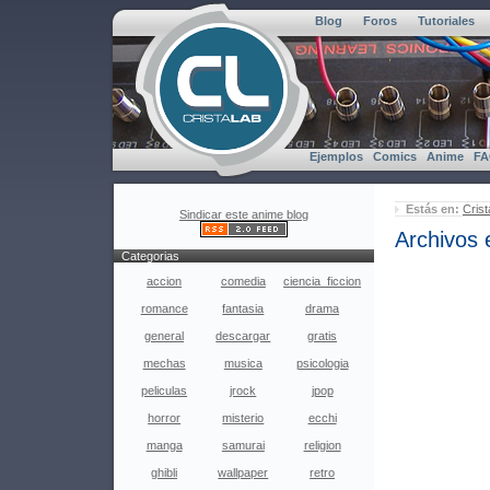
Blog
Foros
Tutoriales
Ejemplos
Comics
Anime
F
Estás en:
Crist
Sindicar este anime blog
Archivos e
Categorias
accion
comedia
ciencia_ficcion
romance
fantasia
drama
general
descargar
gratis
mechas
musica
psicologia
peliculas
jrock
jpop
horror
misterio
ecchi
manga
samurai
religion
ghibli
wallpaper
retro