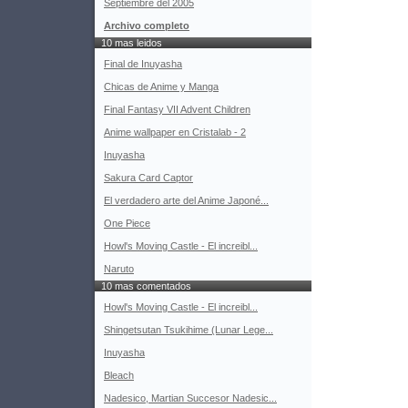
Septiembre del 2005
Archivo completo
10 mas leidos
Final de Inuyasha
Chicas de Anime y Manga
Final Fantasy VII Advent Children
Anime wallpaper en Cristalab - 2
Inuyasha
Sakura Card Captor
El verdadero arte del Anime Japoné...
One Piece
Howl's Moving Castle - El increibl...
Naruto
10 mas comentados
Howl's Moving Castle - El increibl...
Shingetsutan Tsukihime (Lunar Lege...
Inuyasha
Bleach
Nadesico, Martian Succesor Nadesic...