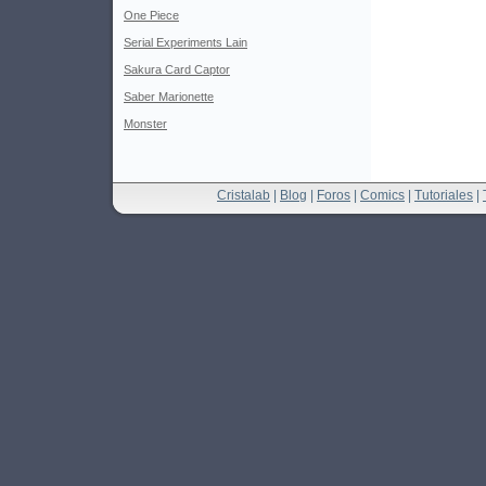
One Piece
Serial Experiments Lain
Sakura Card Captor
Saber Marionette
Monster
Cristalab
|
Blog
|
Foros
|
Comics
|
Tutoriales
|