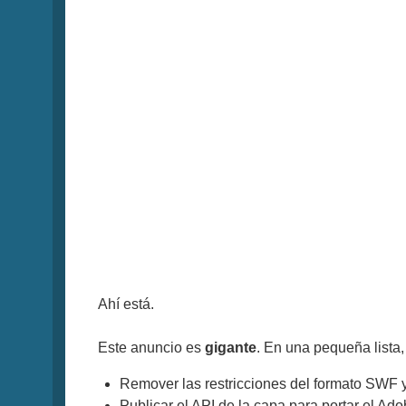
Ahí está.
Este anuncio es
gigante
. En una pequeña lista,
Remover las restricciones del formato SWF 
Publicar el API de la capa para portar el Ado