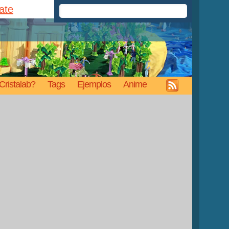
rate
Cristalab?
Tags
Ejemplos
Anime