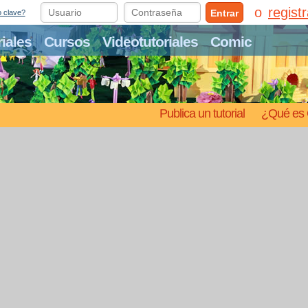
regist
Entrar
o clave?
riales
Cursos
Videotutoriales
Comic
Publica un tutorial
¿Qué es 