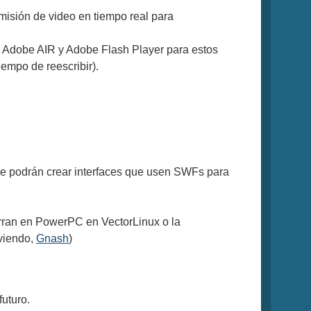
smisión de video en tiempo real para
e Adobe AIR y Adobe Flash Player para estos
iempo de reescribir).
 Se podrán crear interfaces que usen SWFs para
orran en PowerPC en VectorLinux o la
 viendo,
Gnash
)
uturo.