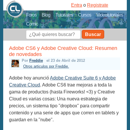
Entra
o
Registrate
Foros
Blog
Tutoriales
Cursos
Videotutoriales
Comic
Buscar
Adobe CS6 y Adobe Creative Cloud: Resumen
de novedades
Por
Freddie
el 23 de Abril de 2012
Otros articulos por Freddie.
Adobe hoy anunció
Adobe Creative Suite 6 y Adobe
Creative Cloud
. Adobe CS6 trae mejoras a toda la
gama de productos (hasta Fireworks! <3) y Creative
Cloud es varias cosas: Una nueva estrategia de
precios, un sistema tipo "dropbox" para compartir
contenido y una serie de apps que corren en tablets y
guardan en la "nube".