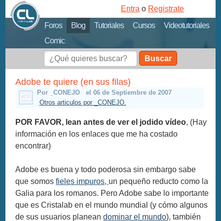
Entra
o
Registrate
Foros
Blog
Tutoriales
Cursos
Videotutoriales
Comic
Buscar
Adobe te quiere (en sus filas)
Por _CONEJO
el 06 de Septiembre de 2007
Otros articulos por _CONEJO.
POR FAVOR, lean antes de ver el jodido vídeo
, (Hay
información en los enlaces que me ha costado
encontrar)
Adobe es buena y todo poderosa sin embargo sabe
que somos
fieles impuros,
un pequeño reducto como la
Galia para los romanos. Pero Adobe sabe lo importante
que es Cristalab en el mundo mundial (y cómo algunos
de sus usuarios planean
dominar el mundo
), también