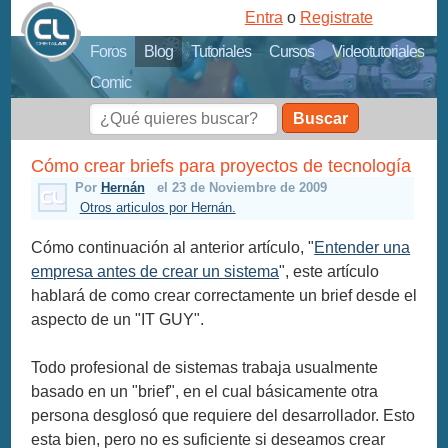
Entra
o
Registrate
Foros
Blog
Tutoriales
Cursos
Videotutoriales
Comic
Buscar
Cómo crear briefs para proyectos de tecnología
Por
Hernán
el 23 de Noviembre de 2009
Otros articulos por Hernán.
Cómo continuación al anterior artículo, "
Entender una
empresa antes de crear un sistema
", este artículo
hablará de como crear correctamente un brief desde el
aspecto de un "IT GUY".
Todo profesional de sistemas trabaja usualmente
basado en un "brief", en el cual básicamente otra
persona desglosó que requiere del desarrollador. Esto
esta bien, pero no es suficiente si deseamos crear