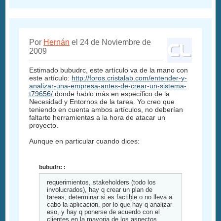
Por
Hernán
el 24 de Noviembre de
2009
Estimado bubudrc, este artículo va de la mano con
este artículo:
http://foros.cristalab.com/entender-y-
analizar-una-empresa-antes-de-crear-un-sistema-
t79656/
donde hablo más en específico de la
Necesidad y Entornos de la tarea. Yo creo que
teniendo en cuenta ambos artículos, no deberían
faltarte herramientas a la hora de atacar un
proyecto.
Aunque en particular cuando dices:
bubudrc :
requerimientos, stakeholders (todo los
involucrados), hay q crear un plan de
tareas, determinar si es factible o no lleva a
cabo la aplicacion, por lo que hay q analizar
eso, y hay q ponerse de acuerdo con el
clientes en la mayoria de los aspectos....