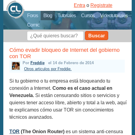
Entra
o
Registrate
Foros
Blog
Tutoriales
Cursos
Videotutoriales
Comic
Buscar
Cómo evadir bloqueo de Internet del gobierno
con TOR
Por
Freddie
el 14 de Febrero de 2014
Otros articulos por Freddie.
Si tu gobierno o tu empresa está bloqueando tu
conexión a Internet.
Como es el caso actual en
Venezuela.
Si están censurando sitios o servicios y
quieres tener acceso libre, abierto y total a la web, aquí
te explicamos cómo usar TOR sin conocimientos
técnicos avanzados.
TOR
(The Onion Router)
es un sistema anti-censura