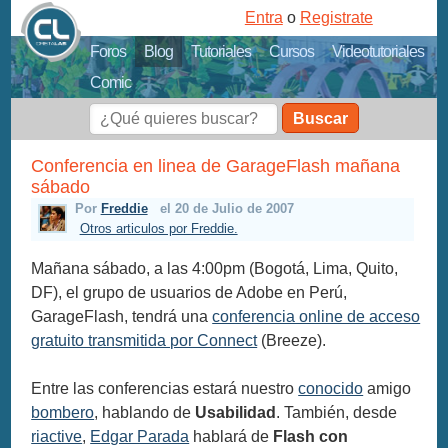
Entra
o
Registrate
Foros
Blog
Tutoriales
Cursos
Videotutoriales
Comic
Buscar
Conferencia en linea de GarageFlash mañana
sábado
Por
Freddie
el 20 de Julio de 2007
Otros articulos por Freddie.
Mañana sábado, a las 4:00pm (Bogotá, Lima, Quito,
DF), el grupo de usuarios de Adobe en Perú,
GarageFlash, tendrá una
conferencia online de acceso
gratuito transmitida por Connect
(Breeze).
Entre las conferencias estará nuestro
conocido
amigo
bombero
, hablando de
Usabilidad
. También, desde
riactive
,
Edgar Parada
hablará de
Flash con