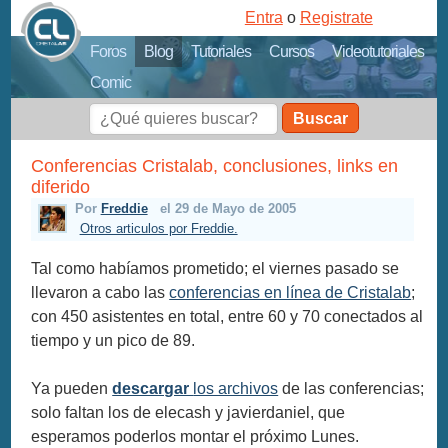
Entra
o
Registrate
Foros
Blog
Tutoriales
Cursos
Videotutoriales
Comic
Buscar
Conferencias Cristalab, conclusiones, links en
diferido
Por
Freddie
el 29 de Mayo de 2005
Otros articulos por Freddie.
Tal como habíamos prometido; el viernes pasado se
llevaron a cabo las
conferencias en línea de Cristalab
;
con 450 asistentes en total, entre 60 y 70 conectados al
tiempo y un pico de 89.
Ya pueden
descargar
los archivos
de las conferencias;
solo faltan los de elecash y javierdaniel, que
esperamos poderlos montar el próximo Lunes.