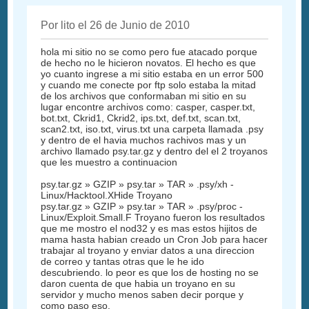
Por lito el 26 de Junio de 2010
hola mi sitio no se como pero fue atacado porque
de hecho no le hicieron novatos. El hecho es que
yo cuanto ingrese a mi sitio estaba en un error 500
y cuando me conecte por ftp solo estaba la mitad
de los archivos que conformaban mi sitio en su
lugar encontre archivos como: casper, casper.txt,
bot.txt, Ckrid1, Ckrid2, ips.txt, def.txt, scan.txt,
scan2.txt, iso.txt, virus.txt una carpeta llamada .psy
y dentro de el havia muchos rachivos mas y un
archivo llamado psy.tar.gz y dentro del el 2 troyanos
que les muestro a continuacion
psy.tar.gz » GZIP » psy.tar » TAR » .psy/xh -
Linux/Hacktool.XHide Troyano
psy.tar.gz » GZIP » psy.tar » TAR » .psy/proc -
Linux/Exploit.Small.F Troyano fueron los resultados
que me mostro el nod32 y es mas estos hijitos de
mama hasta habian creado un Cron Job para hacer
trabajar al troyano y enviar datos a una direccion
de correo y tantas otras que le he ido
descubriendo. lo peor es que los de hosting no se
daron cuenta de que habia un troyano en su
servidor y mucho menos saben decir porque y
como paso eso.