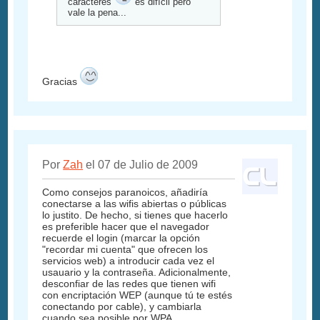
caracteres
es difícil pero
vale la pena...
Gracias
Por
Zah
el 07 de Julio de 2009
Como consejos paranoicos, añadiría
conectarse a las wifis abiertas o públicas
lo justito. De hecho, si tienes que hacerlo
es preferible hacer que el navegador
recuerde el login (marcar la opción
"recordar mi cuenta" que ofrecen los
servicios web) a introducir cada vez el
usauario y la contraseña. Adicionalmente,
desconfiar de las redes que tienen wifi
con encriptación WEP (aunque tú te estés
conectando por cable), y cambiarla
cuando sea posible por WPA.