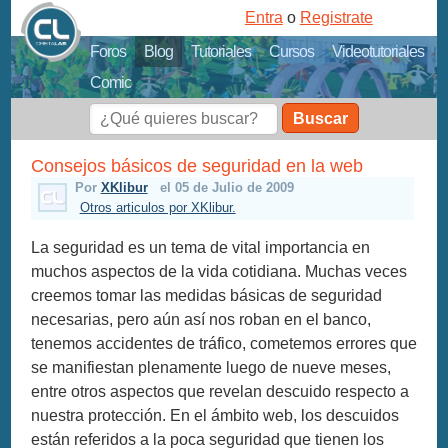
Entra
o
Registrate
Foros
Blog
Tutoriales
Cursos
Videotutoriales
Comic
Buscar
Consejos básicos de seguridad en la web
Por
XKlibur
el 05 de Julio de 2009
Otros articulos por XKlibur.
La seguridad es un tema de vital importancia en
muchos aspectos de la vida cotidiana. Muchas veces
creemos tomar las medidas básicas de seguridad
necesarias, pero aún así nos roban en el banco,
tenemos accidentes de tráfico, cometemos errores que
se manifiestan plenamente luego de nueve meses,
entre otros aspectos que revelan descuido respecto a
nuestra protección. En el ámbito web, los descuidos
están referidos a la poca seguridad que tienen los