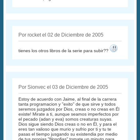
Por rocket el 02 de Diciembre de 2005
tienes los otros libros de la serie para subir??
Por Sionvec el 03 de Diciembre de 2005
Estoy de acuerdo con Jaime, al final de la carrera
tanta programacion y "exito" de que sirve y todos
seremos juzgados por Dios, creas o no creas en Él
existe! Mirate a ti, aunque seamos imperfectos por
el pecado (adan y eva) somos creaturas suyas.
Dios sigue siendo Dios creas o no en Él, y para el
eres tan valioso que murio y sufrio por ti y tu te
pasas el tiempo jusgando su existendia por medio
de tus propias "filosofias" tomate un minuto para