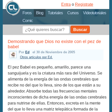
Entra
o
Registrate
Foros
Blog
Tutoriales
Cursos
Videotutoriales
Comic
Buscar
Demostrando que Dios no existe con el pez de
babel
Por
Ed
el 30 de Noviembre de 2005
Otros articulos por Ed.
El pez Babel es pequeño, amarillo, parece una
sanguijuela y es la criatura más rara del Universo. Se
alimenta de la energía de las ondas cerebrales que
recibe no del que lo lleva, sino de los que están a su
alrededor. Absorbe todas las frecuencias mentales
inconscientes de dicha energía de las ondas cerebrales
para nutrirse de ellas. Entonces, excreta en la mente
del que lo lleva una matriz telepática formada de la