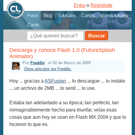
Entra
o
Registrate
Foros
Blog
Tutoriales
Cursos
Videotutoriales
Comic
Buscar
Descarga y conoce Flash 1.0 (FutureSplash
Animator)
Por
Freddie
el 02 de Marzo de 2005
Otros articulos por Freddie.
Hoy ... gracias a
ASFusion
... lo descargue ... lo instale
... un archivo de 2MB ... lo sentí ... lo use.
Estaba tan adelantado a su época; tan perfecto, tan
inimaginablemente hecho para triunfar, veías esas
cosas que aun hoy se usan en Flash MX 2004 y que lo
hicieron lo que es.