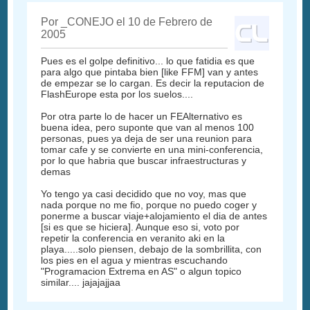
Por _CONEJO el 10 de Febrero de
2005
Pues es el golpe definitivo... lo que fatidia es que
para algo que pintaba bien [like FFM] van y antes
de empezar se lo cargan. Es decir la reputacion de
FlashEurope esta por los suelos....
Por otra parte lo de hacer un FEAlternativo es
buena idea, pero suponte que van al menos 100
personas, pues ya deja de ser una reunion para
tomar cafe y se convierte en una mini-conferencia,
por lo que habria que buscar infraestructuras y
demas
Yo tengo ya casi decidido que no voy, mas que
nada porque no me fio, porque no puedo coger y
ponerme a buscar viaje+alojamiento el dia de antes
[si es que se hiciera]. Aunque eso si, voto por
repetir la conferencia en veranito aki en la
playa.....solo piensen, debajo de la sombrillita, con
los pies en el agua y mientras escuchando
"Programacion Extrema en AS" o algun topico
similar.... jajajajjaa