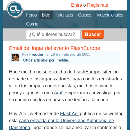
Entra
o
Registrate
Foros
Blog
Tutoriales
Cursos
Videotutoriales
Comic
Buscar
Email del lugar del evento FlashEurope
Por
Freddie
el 10 de Febrero de 2005
Otros articulos por Freddie.
Hace mucho no se escucha de FlashEurope; silencio
de parte de los organizadores, para con los registrados
y con los propios conferencistas; muchos temían lo
peor y algunos, como
Aral
, empezaron a investigar por
su cuenta con los recursos que tenían a la mano.
Hoy, Aral, webmaster de
FlashAnt
publica en su weblog
esta
carta enviada por la Universidad Autónoma de
Barcelona
, lugar donde se iba a realizar la conferencia,