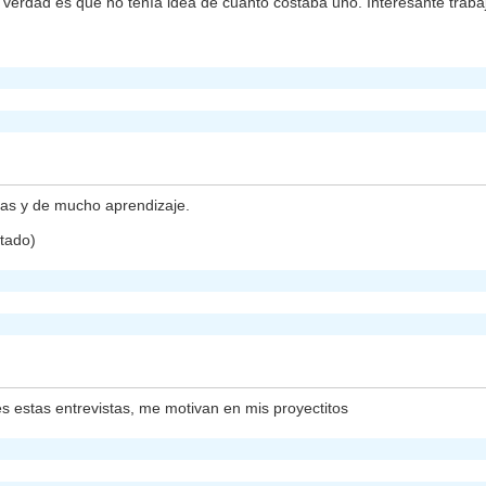
a verdad es que no tenía idea de cuanto costaba uno. Interesante traba
ivas y de mucho aprendizaje.
stado)
 estas entrevistas, me motivan en mis proyectitos