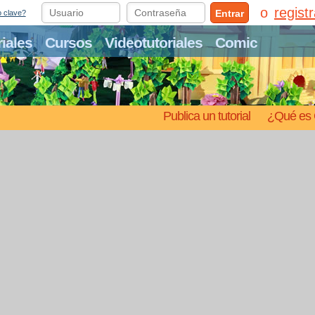
regist
Entrar
o clave?
riales
Cursos
Videotutoriales
Comic
Publica un tutorial
¿Qué es 