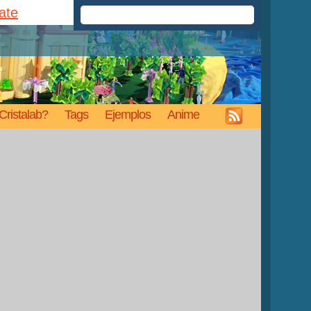
rate
Cristalab?
Tags
Ejemplos
Anime