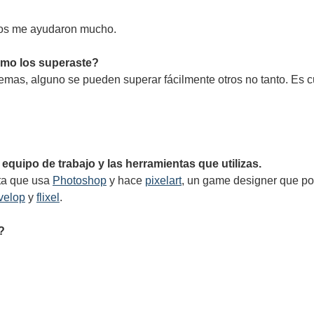
oros me ayudaron mucho.
ómo los superaste?
lemas, alguno se pueden superar fácilmente otros no tanto. Es c
quipo de trabajo y las herramientas que utilizas.
sta que usa
Photoshop
y hace
pixelart
, un game designer que pon
velop
y
flixel
.
?