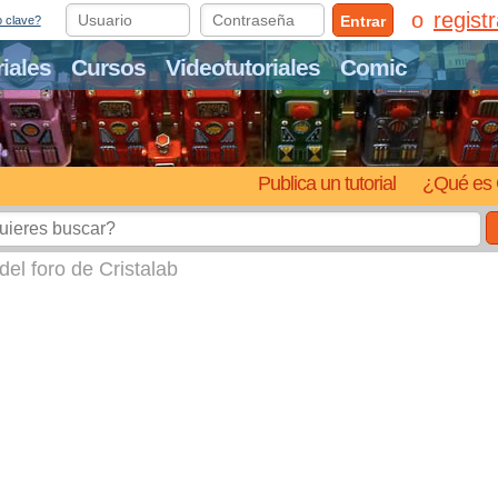
regist
Entrar
o clave?
riales
Cursos
Videotutoriales
Comic
Publica un tutorial
¿Qué es 
del foro de Cristalab