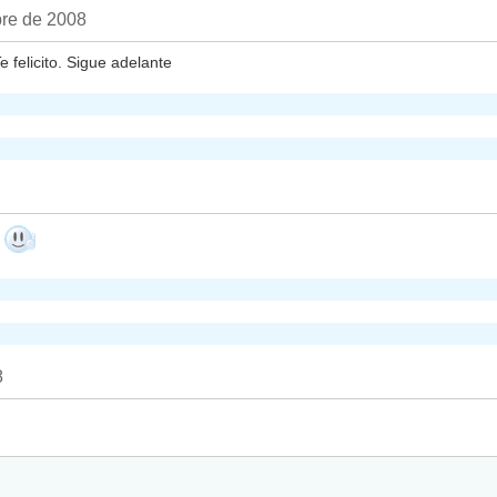
bre de 2008
 felicito. Sigue adelante
u
8