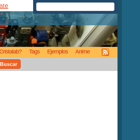
rate
Cristalab?
Tags
Ejemplos
Anime
Buscar