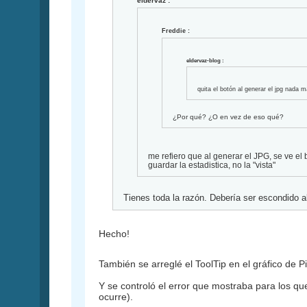
eldervaz :
Freddie :
eldervaz-blog :
quita el botón al generar el jpg nada 
¿Por qué? ¿O en vez de eso qué?
me refiero que al generar el JPG, se ve el
guardar la estadistica, no la "vista"
Tienes toda la razón. Debería ser escondido al
Hecho!
También se arreglé el ToolTip en el gráfico de 
Y se controló el error que mostraba para los qu
ocurre).