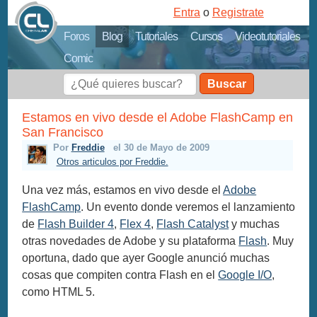
Entra
o
Registrate
Foros
Blog
Tutoriales
Cursos
Videotutoriales
Comic
Buscar
Estamos en vivo desde el Adobe FlashCamp en
San Francisco
Por
Freddie
el 30 de Mayo de 2009
Otros articulos por Freddie.
Una vez más, estamos en vivo desde el
Adobe
FlashCamp
. Un evento donde veremos el lanzamiento
de
Flash Builder 4
,
Flex 4
,
Flash Catalyst
y muchas
otras novedades de Adobe y su plataforma
Flash
. Muy
oportuna, dado que ayer Google anunció muchas
cosas que compiten contra Flash en el
Google I/O
,
como HTML 5.