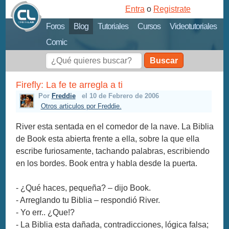
Entra
o
Registrate
Foros
Blog
Tutoriales
Cursos
Videotutoriales
Comic
Buscar
Firefly: La fe te arregla a ti
Por
Freddie
el 10 de Febrero de 2006
Otros articulos por Freddie.
River esta sentada en el comedor de la nave. La Biblia
de Book esta abierta frente a ella, sobre la que ella
escribe furiosamente, tachando palabras, escribiendo
en los bordes. Book entra y habla desde la puerta.
- ¿Qué haces, pequeña? – dijo Book.
- Arreglando tu Biblia – respondió River.
- Yo err.. ¿Que!?
- La Biblia esta dañada, contradicciones, lógica falsa;