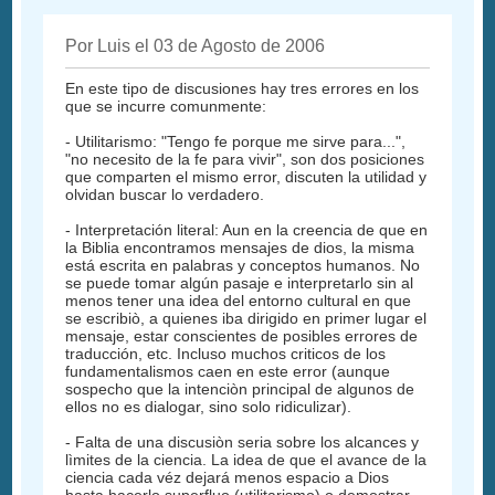
Por Luis el 03 de Agosto de 2006
En este tipo de discusiones hay tres errores en los
que se incurre comunmente:
- Utilitarismo: "Tengo fe porque me sirve para...",
"no necesito de la fe para vivir", son dos posiciones
que comparten el mismo error, discuten la utilidad y
olvidan buscar lo verdadero.
- Interpretación literal: Aun en la creencia de que en
la Biblia encontramos mensajes de dios, la misma
está escrita en palabras y conceptos humanos. No
se puede tomar algún pasaje e interpretarlo sin al
menos tener una idea del entorno cultural en que
se escribiò, a quienes iba dirigido en primer lugar el
mensaje, estar conscientes de posibles errores de
traducción, etc. Incluso muchos criticos de los
fundamentalismos caen en este error (aunque
sospecho que la intenciòn principal de algunos de
ellos no es dialogar, sino solo ridiculizar).
- Falta de una discusiòn seria sobre los alcances y
lìmites de la ciencia. La idea de que el avance de la
ciencia cada véz dejará menos espacio a Dios
hasta hacerlo superfluo (utilitarismo) o demostrar