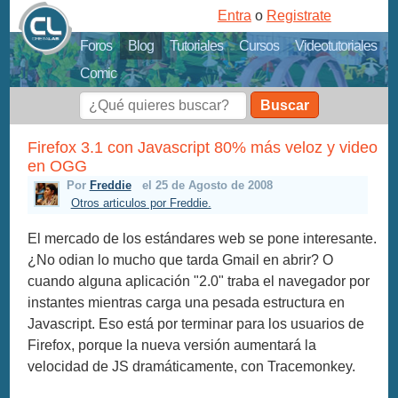
Entra
o
Registrate
Foros
Blog
Tutoriales
Cursos
Videotutoriales
Comic
Buscar
Firefox 3.1 con Javascript 80% más veloz y video
en OGG
Por
Freddie
el 25 de Agosto de 2008
Otros articulos por Freddie.
El mercado de los estándares web se pone interesante.
¿No odian lo mucho que tarda Gmail en abrir? O
cuando alguna aplicación "2.0" traba el navegador por
instantes mientras carga una pesada estructura en
Javascript. Eso está por terminar para los usuarios de
Firefox, porque la nueva versión aumentará la
velocidad de JS dramáticamente, con Tracemonkey.