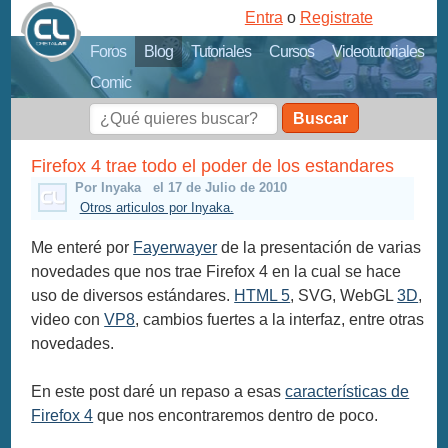
Entra
o
Registrate
Foros
Blog
Tutoriales
Cursos
Videotutoriales
Comic
Buscar
Firefox 4 trae todo el poder de los estandares
Por Inyaka
el 17 de Julio de 2010
Otros articulos por Inyaka.
Me enteré por
Fayerwayer
de la presentación de varias
novedades que nos trae Firefox 4 en la cual se hace
uso de diversos estándares.
HTML 5
, SVG, WebGL
3D
,
video con
VP8
, cambios fuertes a la interfaz, entre otras
novedades.
En este post daré un repaso a esas
características de
Firefox 4
que nos encontraremos dentro de poco.