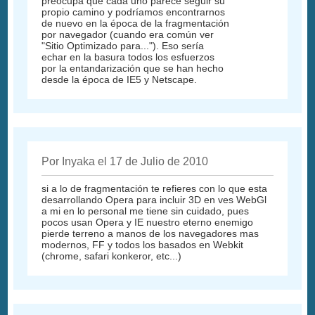
preocupa que cada uno parece seguir su
propio camino y podríamos encontrarnos
de nuevo en la época de la fragmentación
por navegador (cuando era común ver
"Sitio Optimizado para..."). Eso sería
echar en la basura todos los esfuerzos
por la entandarización que se han hecho
desde la época de IE5 y Netscape.
Por Inyaka el 17 de Julio de 2010
si a lo de fragmentación te refieres con lo que esta
desarrollando Opera para incluir 3D en ves WebGl
a mi en lo personal me tiene sin cuidado, pues
pocos usan Opera y IE nuestro eterno enemigo
pierde terreno a manos de los navegadores mas
modernos, FF y todos los basados en Webkit
(chrome, safari konkeror, etc...)