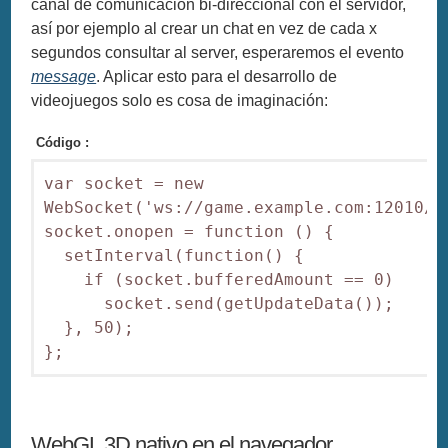
canal de comunicación bi-direccional con el servidor,
así por ejemplo al crear un chat en vez de cada x
segundos consultar al server, esperaremos el evento
message
. Aplicar esto para el desarrollo de
videojuegos solo es cosa de imaginación:
Código :
var socket = new 
WebSocket('ws://game.example.com:12010/up
socket.onopen = function () {

  setInterval(function() {

    if (socket.bufferedAmount == 0)

      socket.send(getUpdateData());

  }, 50);

};
WebGL 3D nativo en el navegador