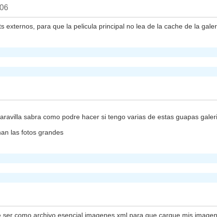
006
s externos, para que la pelicula principal no lea de la cache de la gal
aravilla sabra como podre hacer si tengo varias de estas guapas galeri
nan las fotos grandes
ue ser como archivo esencial imagenes.xml para que cargue mis imag