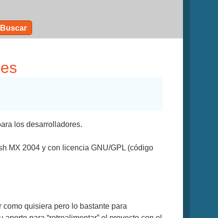
Buscar
nes
ra los desarrolladores.
ash MX 2004 y con licencia GNU/GPL (código
r como quisiera pero lo bastante para
 aporte para “retroalimentar” el proyecto con el