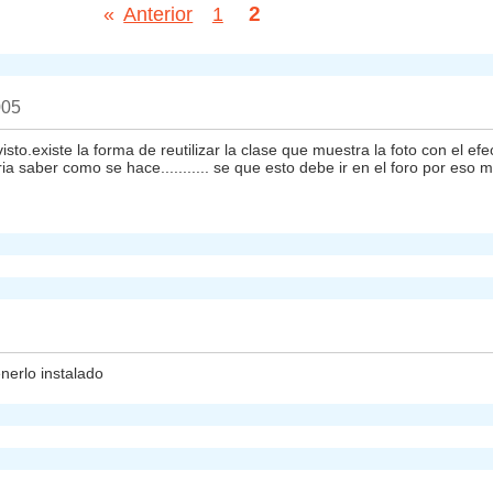
2
«
Anterior
1
005
sto.existe la forma de reutilizar la clase que muestra la foto con el 
a saber como se hace........... se que esto debe ir en el foro por eso m
nerlo instalado