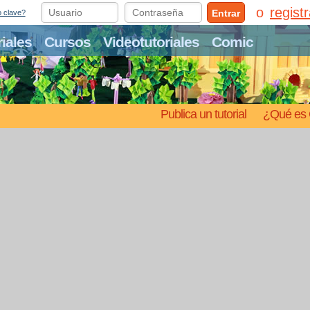
regist
Entrar
o clave?
riales
Cursos
Videotutoriales
Comic
Publica un tutorial
¿Qué es 