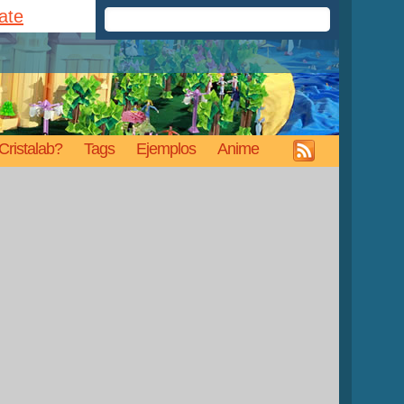
rate
Cristalab?
Tags
Ejemplos
Anime