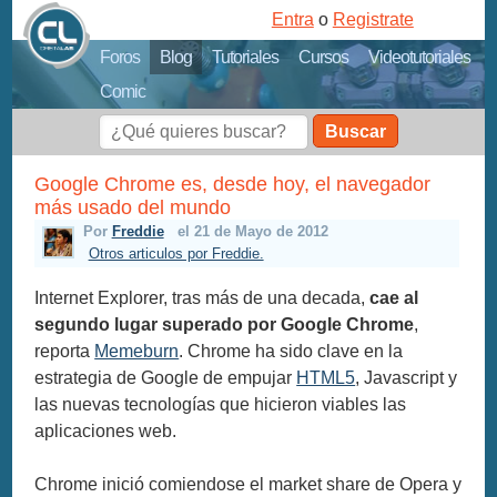
Entra
o
Registrate
Foros
Blog
Tutoriales
Cursos
Videotutoriales
Comic
Buscar
Google Chrome es, desde hoy, el navegador
más usado del mundo
Por
Freddie
el 21 de Mayo de 2012
Otros articulos por Freddie.
Internet Explorer, tras más de una decada,
cae al
segundo lugar superado por Google Chrome
,
reporta
Memeburn
. Chrome ha sido clave en la
estrategia de Google de empujar
HTML5
, Javascript y
las nuevas tecnologías que hicieron viables las
aplicaciones web.
Chrome inició comiendose el market share de Opera y