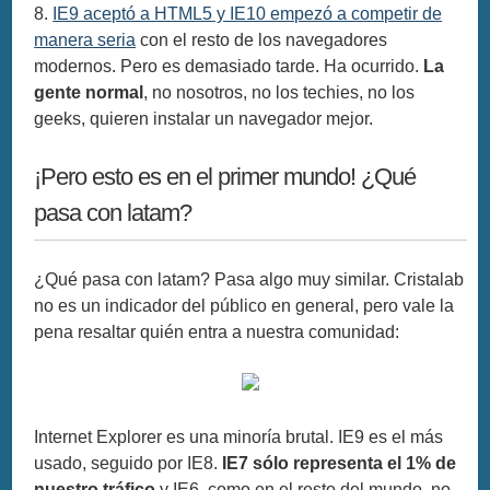
8.
IE9 aceptó a HTML5 y IE10 empezó a competir de
manera seria
con el resto de los navegadores
modernos. Pero es demasiado tarde. Ha ocurrido.
La
gente normal
, no nosotros, no los techies, no los
geeks, quieren instalar un navegador mejor.
¡Pero esto es en el primer mundo! ¿Qué
pasa con latam?
¿Qué pasa con latam? Pasa algo muy similar. Cristalab
no es un indicador del público en general, pero vale la
pena resaltar quién entra a nuestra comunidad:
Internet Explorer es una minoría brutal. IE9 es el más
usado, seguido por IE8.
IE7 sólo representa el 1% de
nuestro tráfico
y IE6, como en el resto del mundo, no