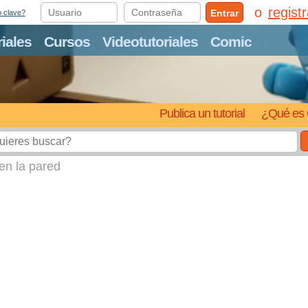
regist
Entrar
o clave?
riales
Cursos
Videotutoriales
Comic
Publica un tutorial
¿Qué es 
 en la pared