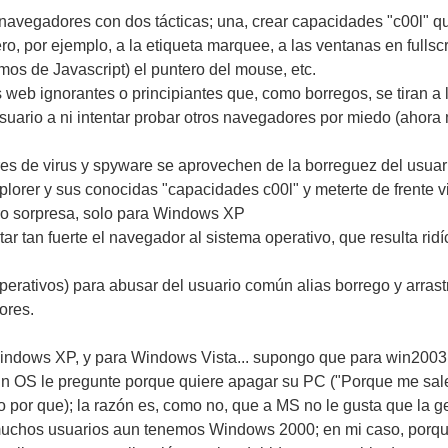
 navegadores con dos tácticas; una, crear capacidades "c00l" 
o, por ejemplo, a la etiqueta marquee, a las ventanas en fullsc
mos de Javascript) el puntero del mouse, etc.
web ignorantes o principiantes que, como borregos, se tiran a 
al usuario a ni intentar probar otros navegadores por miedo (aho
s de virus y spyware se aprovechen de la borreguez del usuar
orer y sus conocidas "capacidades c00l" y meterte de frente vi
ero sorpresa, solo para Windows XP
ar tan fuerte el navegador al sistema operativo, que resulta ridí
ativos) para abusar del usuario común alias borrego y arrastra
ores.
 Windows XP, y para Windows Vista... supongo que para win2003
 un OS le pregunte porque quiere apagar su PC ("Porque me sal
o por que); la razón es, como no, que a MS no le gusta que la ge
chos usuarios aun tenemos Windows 2000; en mi caso, porque