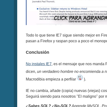
Todo lo que tiene IE7 sigue siendo mejor en Fire
pasan a Firefox y raspan poco a poco el monopo
Conclusión
No instales IE7
, es el mensaje que nos manda P
dicen,
un verdadero hombre no encomienda a nad
Macrodibia empieza a perfilar
).
IE no cambia, añade (copia) nuevas (viejas) cosa
Seguirá siendo para nosotros "El maligno" por 
¿Sabes SQL? ¿No-SQL?
Aprende MySQL, Pos