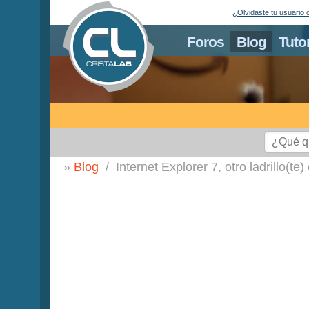
¿Olvidaste tu usuario 
Foros
Blog
Tuto
Blog
Internet Explorer 7, otro ladrillo(te)