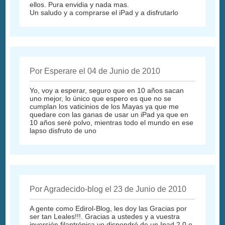
ellos. Pura envidia y nada mas.
Un saludo y a comprarse el iPad y a disfrutarlo
Por Esperare el 04 de Junio de 2010
Yo, voy a esperar, seguro que en 10 años sacan
uno mejor, lo único que espero es que no se
cumplan los vaticinios de los Mayas ya que me
quedare con las ganas de usar un iPad ya que en
10 años seré polvo, mientras todo el mundo en ese
lapso disfruto de uno
Por Agradecido-blog el 23 de Junio de 2010
A gente como Edirol-Blog, les doy las Gracias por
ser tan Leales!!!. Gracias a ustedes y a vuestra
inversión filantrópica yo dispondré de un Ipad 2.0 o