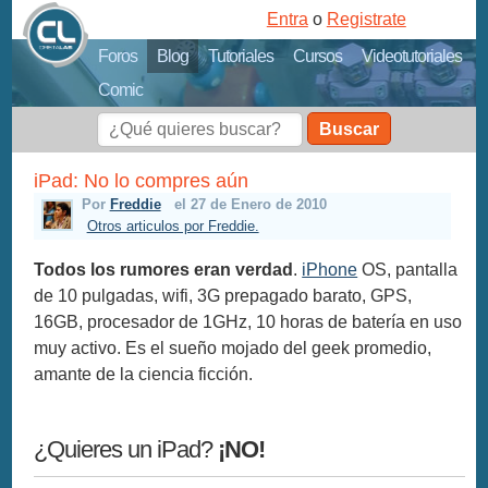
Entra
o
Registrate
Foros
Blog
Tutoriales
Cursos
Videotutoriales
Comic
Buscar
iPad: No lo compres aún
Por
Freddie
el 27 de Enero de 2010
Otros articulos por Freddie.
Todos los rumores eran verdad
.
iPhone
OS, pantalla
de 10 pulgadas, wifi, 3G prepagado barato, GPS,
16GB, procesador de 1GHz, 10 horas de batería en uso
muy activo. Es el sueño mojado del geek promedio,
amante de la ciencia ficción.
¿Quieres un iPad?
¡NO!