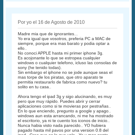
Por yo el 16 de Agosto de 2010
Madre mia que de ignorantes...
Yo era igual que vosotros, preferia PC a MAC de
siempre, porque era mas barato y podia optar a
ello..
No conoci APPLE hasta mi primer iphone 3g.
Es acojonante lo que se estropea cualquier
windows o cualquier telefono, icluso las consolas de
sony (he tenido todas).
Sin embargo el iphone no se jode aunque seas el
mas torpe de los piratas, que otro aparato te
permitia restaurarlo de fabrica como nuevo? tu
solito en tu casa..
Ahora tengo el ipad 3g y sigo alucinando, es muy
pero que muy rápido. Puedes abrir y cerrar
aplicaciones como si te movieras por pestrañas..
En lo que enciendo, pregunto a google y apago..
windows aun esta arrancando, ni me ha mostrado
el escritorio, ya ni te cuento los iconos de inicio..
Nunca habia visto nada parecido.. YO hubiera
pagado hasta mil pavos por una version 0.8 del