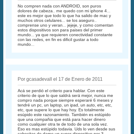
No compren nada con ANDROID, son puros
dolores de cabeza.. me quedo con mi iphone 4...
este es mejor que todo lo que ha salido de mac y
muchos otros celulares... se los aseguro..
comprense uno y veran... jejeje, y como comentan
estos dispositivos son para paises del primer
mundo... ya que requieren conectividad constante
con las redes, en fin es dificil gustar a todo
mundo...
Por gcasadevall el 17 de Enero de 2011
Acá se perdió el criterio para hablar. Con este
criterio de que lo que saldrá será mejor, nunca me
compro nada porque siempre esperaré 6 meses y
tendré un pc, un laptop, un ipad, un auto, etc, etc,
etc, que supere lo que hay hoy. Es totalmente
esúpido este razonamiento. También es estúpido
que una compañia que está para hacer dinero
como cualquier otra te de todo de una sola vez.
Eso es mas estúpido todavia. Uds lo ven desde sus
cabecitas de dame un super dispositivo por 3