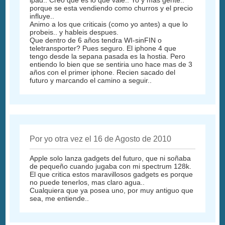
ipad.. Creo que es lo que vale.. Yo y mas gente..
porque se esta vendiendo como churros y el precio
influye..
Animo a los que criticais (como yo antes) a que lo
probeis.. y hableis despues.
Que dentro de 6 años tendra WI-sinFIN o
teletransporter? Pues seguro. El iphone 4 que
tengo desde la sepana pasada es la hostia. Pero
entiendo lo bien que se sentiria uno hace mas de 3
años con el primer iphone. Recien sacado del
futuro y marcando el camino a seguir..
Por yo otra vez el 16 de Agosto de 2010
Apple solo lanza gadgets del futuro, que ni soñaba
de pequeño cuando jugaba con mi spectrum 128k.
El que critica estos maravillosos gadgets es porque
no puede tenerlos, mas claro agua..
Cualquiera que ya posea uno, por muy antiguo que
sea, me entiende..