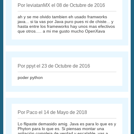
Por leviatanMX el 08 de Octubre de 2016
ah y se me olvido tambien eh usado framworks
java... si ta vas por Java puro pues ni de chiste... y
hasta entre los frameworks hay unos mas efectivos
que otros..... a mi me gusto mucho OpenXava
Por ppyt el 23 de Octubre de 2016
poder python
Por Paco el 14 de Mayo de 2018
Lo flipaste demasido amig. Java es para lo que es y
Phyton para lo que es. Si piensas montar una
apliación compleja de verdad y escalable, vas a