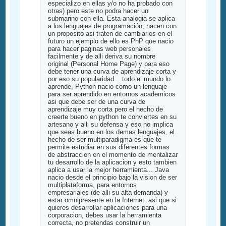
especializo en ellas y/o no ha probado con
otras) pero este no podra hacer un
submarino con ella. Esta analogia se aplica
a los lenguajes de programación, nacen con
un proposito asi traten de cambiarlos en el
futuro un ejemplo de ello es PhP que nacio
para hacer paginas web personales
facilmente y de alli deriva su nombre
original (Personal Home Page) y para eso
debe tener una curva de aprendizaje corta y
por eso su popularidad... todo el mundo lo
aprende, Python nacio como un lenguaje
para ser aprendido en entornos academicos
asi que debe ser de una curva de
aprendizaje muy corta pero el hecho de
creerte bueno en python te conviertes en su
artesano y alli su defensa y eso no implica
que seas bueno en los demas lenguajes, el
hecho de ser multiparadigma es que te
permite estudiar en sus diferentes formas
de abstraccion en el momento de mentalizar
tu desarrollo de la aplicacion y esto tambien
aplica a usar la mejor herramienta... Java
nacio desde el principio bajo la vision de ser
multiplataforma, para entornos
empresariales (de alli su alta demanda) y
estar omnipresente en la Internet. asi que si
quieres desarrollar aplicaciones para una
corporacion, debes usar la herramienta
correcta, no pretendas construir un