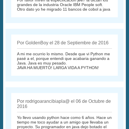
Por favor miren la especificación jee7 la dictan los
grandes de la industria Oracle IBM People soft.
Otro dato yo he migrado 11 bancos de cobol a java
Por GoldenBoy el 28 de Septiembre de 2016
A mi me ocurrio lo mismo. Desde que vi Python me
pasé a el, porque entendi que acabaria ganando a
Java. Java es muy pesado.
JAVA HA MUERTO! LARGA VIDA A PYTHON!
Por rodrigoarancibiapla@ el 06 de Octubre de
2016
Yo llevo usando python hace como 6 años. Hace un
tiempo me toco ayudar a un amigo que llevaba un
proyecto. Su programador en java dejo botado el