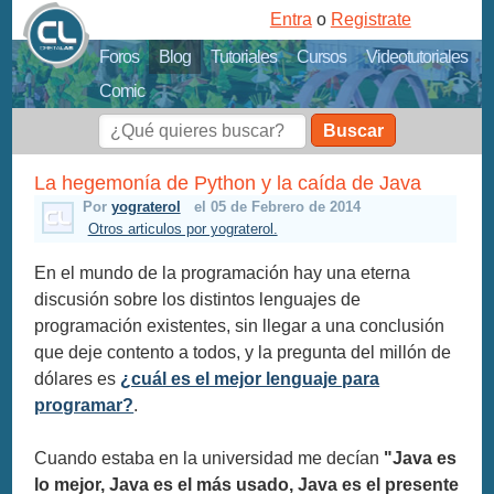
Entra
o
Registrate
Foros
Blog
Tutoriales
Cursos
Videotutoriales
Comic
Buscar
La hegemonía de Python y la caída de Java
Por
yograterol
el 05 de Febrero de 2014
Otros articulos por yograterol.
En el mundo de la programación hay una eterna
discusión sobre los distintos lenguajes de
programación existentes, sin llegar a una conclusión
que deje contento a todos, y la pregunta del millón de
dólares es
¿cuál es el mejor lenguaje para
programar?
.
Cuando estaba en la universidad me decían
"Java es
lo mejor, Java es el más usado, Java es el presente