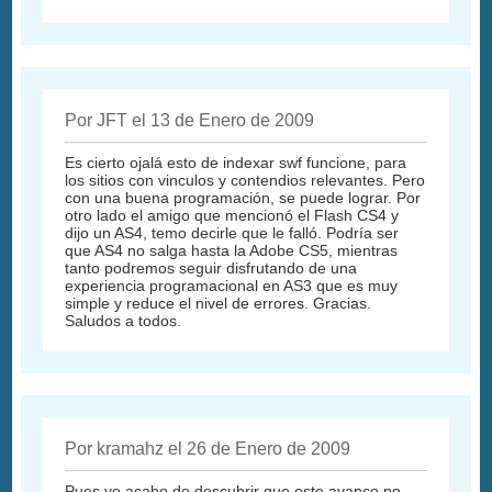
Por JFT el 13 de Enero de 2009
Es cierto ojalá esto de indexar swf funcione, para
los sitios con vinculos y contendios relevantes. Pero
con una buena programación, se puede lograr. Por
otro lado el amigo que mencionó el Flash CS4 y
dijo un AS4, temo decirle que le falló. Podría ser
que AS4 no salga hasta la Adobe CS5, mientras
tanto podremos seguir disfrutando de una
experiencia programacional en AS3 que es muy
simple y reduce el nivel de errores. Gracias.
Saludos a todos.
Por kramahz el 26 de Enero de 2009
Pues yo acabo de descubrir que este avance no