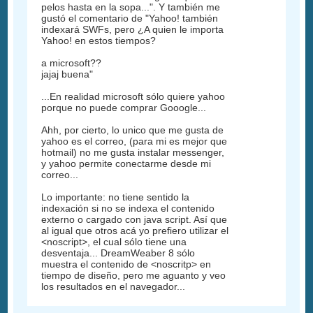
pelos hasta en la sopa...". Y también me
gustó el comentario de "Yahoo! también
indexará SWFs, pero ¿A quien le importa
Yahoo! en estos tiempos?
a microsoft??
jajaj buena"
...En realidad microsoft sólo quiere yahoo
porque no puede comprar Gooogle...
Ahh, por cierto, lo unico que me gusta de
yahoo es el correo, (para mi es mejor que
hotmail) no me gusta instalar messenger,
y yahoo permite conectarme desde mi
correo...
Lo importante: no tiene sentido la
indexación si no se indexa el contenido
externo o cargado con java script. Así que
al igual que otros acá yo prefiero utilizar el
<noscript>, el cual sólo tiene una
desventaja... DreamWeaber 8 sólo
muestra el contenido de <noscritp> en
tiempo de diseño, pero me aguanto y veo
los resultados en el navegador...