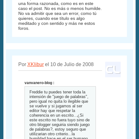
una forma razonada, como es en este
caso el post. No es más o menos humilde.
No va admitir que sea un error, como tú
quieres, cuando ese título es algo
meditado y con sentido y más ne estos
foros.
Por
XKlibur
el 10 de Julio de 2008
vanvanero-blog :
Freddie tu puedes tener toda la
intensión de "juego de palabras",
pero igual no quita lo ilegible que
se vuelve y si jugamos al ser
editor hay que respetar la
coherencia en un escrito...¿Si
este escrito no fuera tuyo sino de
otro blogger seguiria siendo juego
de palabras?, estoy seguro que
utilizarian otro criterio...la
humildad hace en el ser humano