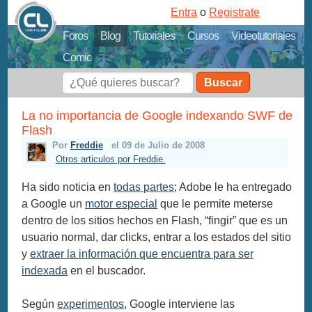
Entra
o
Registrate
Foros
Blog
Tutoriales
Cursos
Videotutoriales
Comic
Buscar
La no importancia de Google indexando SWF de
Flash
Por
Freddie
el 09 de Julio de 2008
Otros articulos por Freddie.
Ha sido noticia en
todas partes
; Adobe le ha entregado
a Google un
motor especial
que le permite meterse
dentro de los sitios hechos en Flash, “fingir” que es un
usuario normal, dar clicks, entrar a los estados del sitio
y
extraer la información que encuentra para ser
indexada
en el buscador.
Según
experimentos
, Google interviene las