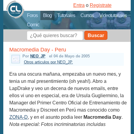
Entra
o
Registrate
Foros
Blog
Tutoriales
Cursos
Videotutoriales
Comic
Buscar
Macromedia Day - Peru
Por
NEO_JP
el 04 de Mayo de 2005
Otros articulos por NEO_JP.
Era una oscura mañana, empezaba un nuevo mes, y
tenia un mal presentimiento (oh yeah!). Abro a
LapDrake y veo un decena de nuevos emails, entre
ellos vi uno en especial, era de Ursula Gugliermino, la
Manager del Primer Centro Oficial de Entrenamiento de
Macromedia y Discreet en Perú mas conocido como
ZONA-D
, y en el asunto podia leer
Macromedia Day
.
Nota especial: Fotos incriminatorias incluidas