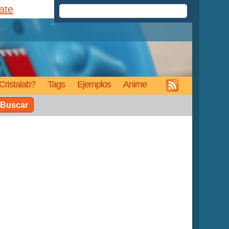
rate
Cristalab?
Tags
Ejemplos
Anime
Buscar