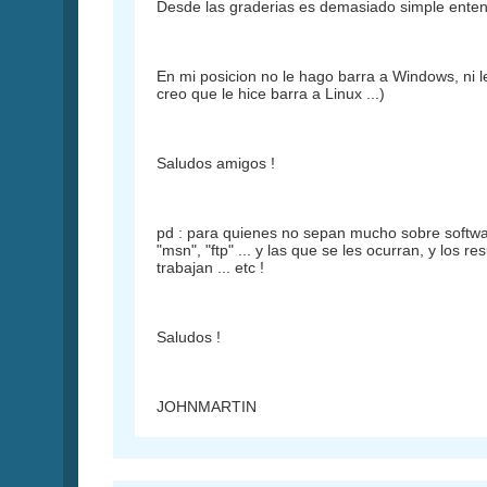
Desde las graderias es demasiado simple entend
En mi posicion no le hago barra a Windows,
creo que le hice barra a Linux ...)
Saludos amigos !
pd : para quienes no sepan mucho sobre softwar
"msn", "ftp" ... y las que se les ocurran, y los 
trabajan ... etc !
Saludos !
JOHNMARTIN