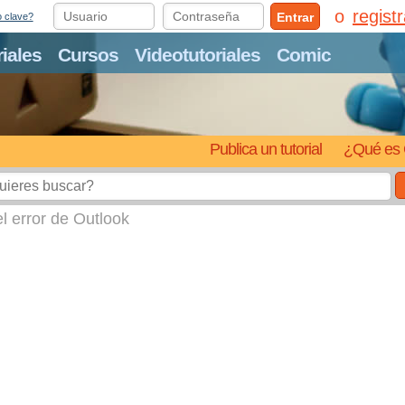
regist
Entrar
o clave?
riales
Cursos
Videotutoriales
Comic
Publica un tutorial
¿Qué es 
l error de Outlook