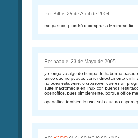
Por Bill el 25 de Abril de 2004
me parece q tendré q comprar a Macromedia....
Por haao el 23 de Mayo de 2005
yo tengo ya algo de tiempo de haberme pasado t
unico que no puedes correr directamente en linux
no pues esta wine, o crossover que es un progr
suite macromedia en linux con buenos resultados,
openoffice, pues simplemente, porque office m
openoffice tambien lo uso, solo que no espero 
Por
Ramm
el 23 de Mayo de 2005