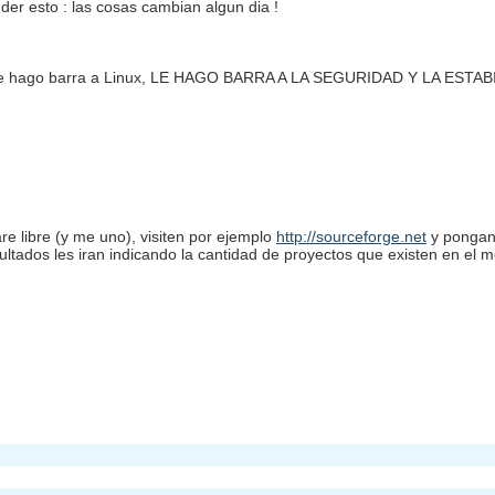
er esto : las cosas cambian algun dia !
 ni le hago barra a Linux, LE HAGO BARRA A LA SEGURIDAD Y LA ES
e libre (y me uno), visiten por ejemplo
http://sourceforge.net
y pongan 
resultados les iran indicando la cantidad de proyectos que existen en el 