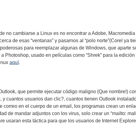
 de no cambiarse a Linux es no encontrar a Adobe, Macromedia 
ca de esas “ventanas” y pasarnos al “polo norte”(Corel ya tie
poderosas para reemplazar algunas de Windows, que aparte son
a Photoshop, usado en películas como “Shrek” para la edición d
Linux
aquí
.
utlook, que permite ejecutar código maligno (Que nombre!) con s
?, y cuantos usuarios dan clic?, cuantos tienen Outlook instalad
 correo en el cuerpo de un email, los programas crean un enlace
d de mandar adjuntos con los virus, solo crear un “mailto: mali
 usaran esta táctica para que los usuarios de Internet Explore