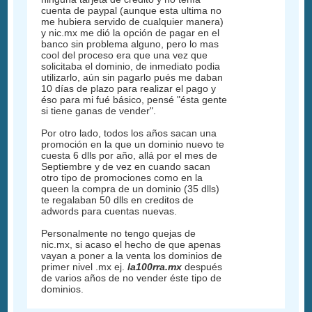
cuenta de paypal (aunque esta ultima no
me hubiera servido de cualquier manera)
y nic.mx me dió la opción de pagar en el
banco sin problema alguno, pero lo mas
cool del proceso era que una vez que
solicitaba el dominio, de inmediato podia
utilizarlo, aún sin pagarlo pués me daban
10 días de plazo para realizar el pago y
éso para mi fué básico, pensé "ésta gente
si tiene ganas de vender".
Por otro lado, todos los años sacan una
promoción en la que un dominio nuevo te
cuesta 6 dlls por año, allá por el mes de
Septiembre y de vez en cuando sacan
otro tipo de promociones como en la
queen la compra de un dominio (35 dlls)
te regalaban 50 dlls en creditos de
adwords para cuentas nuevas.
Personalmente no tengo quejas de
nic.mx, si acaso el hecho de que apenas
vayan a poner a la venta los dominios de
primer nivel .mx ej.
la100rra.mx
después
de varios años de no vender éste tipo de
dominios.