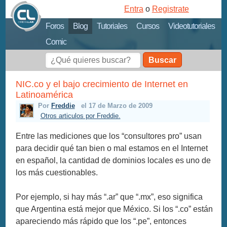
Entra
o
Registrate
Foros
Blog
Tutoriales
Cursos
Videotutoriales
Comic
Buscar
NIC.co y el bajo crecimiento de Internet en
Latinoamérica
Por
Freddie
el 17 de Marzo de 2009
Otros articulos por Freddie.
Entre las mediciones que los “consultores pro” usan
para decidir qué tan bien o mal estamos en el Internet
en español, la cantidad de dominios locales es uno de
los más cuestionables.
Por ejemplo, si hay más “.ar” que “.mx”, eso significa
que Argentina está mejor que México. Si los “.co” están
apareciendo más rápido que los “.pe”, entonces