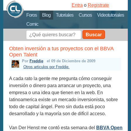
Entra
o
Registrate
Foros
Blog
Tutoriales
Cursos
Videotutoriales
Comic
Buscar
Obten inversión a tus proyectos con el BBVA
Open Talent
Por
Freddie
el 09 de Diciembre de 2009
Otros articulos por Freddie.
A cada rato la gente me pregunta cómo conseguir
inversión o dinero para arrancar un proyecto, una
empresa o una idea que tienen en la web. En
latinoamerica existe un mercado inversionista, sobre
todo de capital ángel. Pero sin duda está poco
desarrollado y la mayoría son de difícil acceso.
Van Der Henst me contó esta semana del
BBVA Open