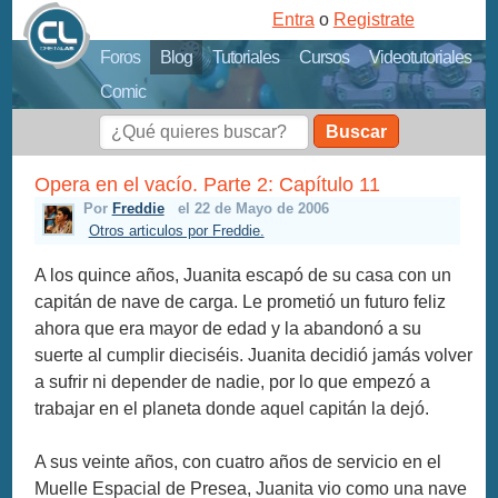
Entra
o
Registrate
Foros
Blog
Tutoriales
Cursos
Videotutoriales
Comic
Buscar
Opera en el vacío. Parte 2: Capítulo 11
Por
Freddie
el 22 de Mayo de 2006
Otros articulos por Freddie.
A los quince años, Juanita escapó de su casa con un
capitán de nave de carga. Le prometió un futuro feliz
ahora que era mayor de edad y la abandonó a su
suerte al cumplir dieciséis. Juanita decidió jamás volver
a sufrir ni depender de nadie, por lo que empezó a
trabajar en el planeta donde aquel capitán la dejó.
A sus veinte años, con cuatro años de servicio en el
Muelle Espacial de Presea, Juanita vio como una nave