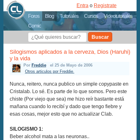
Entra
o
Registrate
Foros
Blog
Tutoriales
Cursos
Videotutoriales
Comic
Buscar
Silogismos aplicados a la cerveza, Dios (Haruhi)
y la vida
Por
Freddie
el 25 de Mayo de 2006
Otros articulos por Freddie.
Nunca, reitero, nunca publico un simple copypaste en
Cristalab. Lo sé. Es parte de lo que somos. Pero este
chiste (Por viejo que sea) me hizo reír bastante está
mañana cuando lo recibí y dado que tengo fiebre y
esas cosas, mejor esto que no actualizar Clab.
SILOGISMO 1:
Beber alcohol mata a las neuronas..