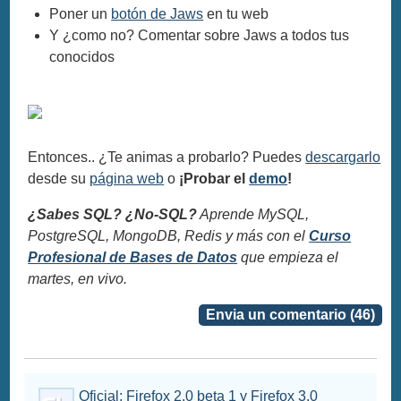
Poner un
botón de Jaws
en tu web
Y ¿como no? Comentar sobre Jaws a todos tus
conocidos
Entonces.. ¿Te animas a probarlo? Puedes
descargarlo
desde su
página web
o
¡Probar el
demo
!
¿Sabes SQL? ¿No-SQL?
Aprende MySQL,
PostgreSQL, MongoDB, Redis y más con el
Curso
Profesional de Bases de Datos
que empieza el
martes, en vivo.
Envia un comentario (46)
Oficial: Firefox 2.0 beta 1 y Firefox 3.0