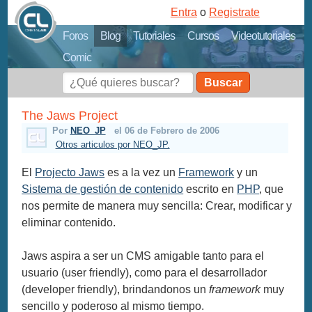
Entra
o
Registrate
Foros
Blog
Tutoriales
Cursos
Videotutoriales
Comic
Buscar
The Jaws Project
Por
NEO_JP
el 06 de Febrero de 2006
Otros articulos por NEO_JP.
El
Projecto Jaws
es a la vez un
Framework
y un
Sistema de gestión de contenido
escrito en
PHP
, que
nos permite de manera muy sencilla: Crear, modificar y
eliminar contenido.
Jaws aspira a ser un CMS amigable tanto para el
usuario (user friendly), como para el desarrollador
(developer friendly), brindandonos un
framework
muy
sencillo y poderoso al mismo tiempo.