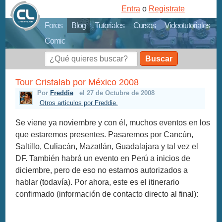
Entra
o
Registrate
Foros
Blog
Tutoriales
Cursos
Videotutoriales
Comic
Buscar
Tour Cristalab por México 2008
Por
Freddie
el 27 de Octubre de 2008
Otros articulos por Freddie.
Se viene ya noviembre y con él, muchos eventos en los
que estaremos presentes. Pasaremos por Cancún,
Saltillo, Culiacán, Mazatlán, Guadalajara y tal vez el
DF. También habrá un evento en Perú a inicios de
diciembre, pero de eso no estamos autorizados a
hablar (todavía). Por ahora, este es el itinerario
confirmado (información de contacto directo al final):