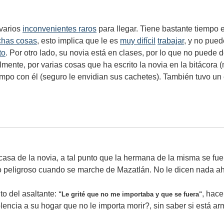
 varios
inconvenientes raros
para llegar. Tiene bastante tiempo 
chas cosas
, esto implica que le es
muy difícil
trabajar
, y no pued
to
. Por otro lado, su novia está en clases, por lo que no puede
ente, por varias cosas que ha escrito la novia en la bitácora (m
iempo con él (seguro le envidian sus cachetes). También tuvo un
sa de la novia, a tal punto que la hermana de la misma se fue
to peligroso cuando se marche de Mazatlán. No le dicen nada ahor
ito del asaltante:
, hace
"Le grité que no me importaba y que se fuera"
encia a su hogar que no le importa morir?, sin saber si está a