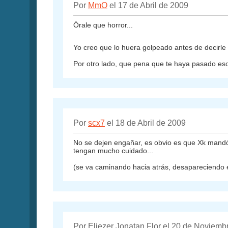
Por
MmO
el 17 de Abril de 2009
Órale que horror...
Yo creo que lo huera golpeado antes de decirle
Por otro lado, que pena que te haya pasado eso
Por
scx7
el 18 de Abril de 2009
No se dejen engañar, es obvio es que Xk mandó 
tengan mucho cuidado...
(se va caminando hacia atrás, desapareciendo 
Por Eliezer Jonatan Flor el 20 de Noviemb