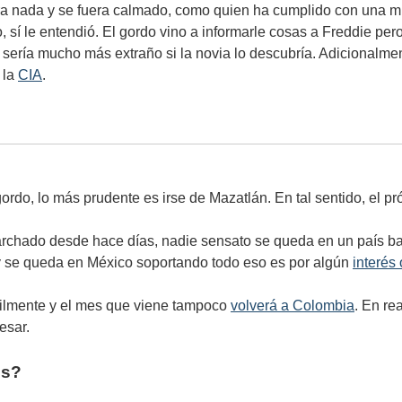
ra nada y se fuera calmado, como quien ha cumplido con una mi
o, sí le entendió. El gordo vino a informarle cosas a Freddie pe
 sería mucho más extraño si la novia lo descubría. Adicionalme
 la
CIA
.
rdo, lo más prudente es irse de Mazatlán. En tal sentido, el p
marchado desde hace días, nadie sensato se queda en un país b
 y se queda en México soportando todo eso es por algún
interés
cilmente y el mes que viene tampoco
volverá a Colombia
. En re
esar.
es?