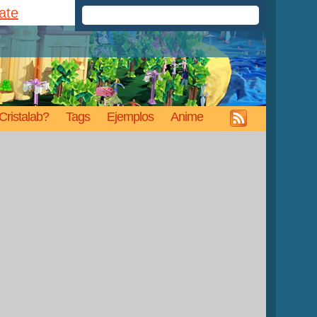
rate
Cristalab?
Tags
Ejemplos
Anime