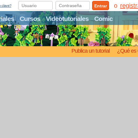
regist
Entrar
o clave?
riales
Cursos
Videotutoriales
Comic
Publica un tutorial
¿Qué es 