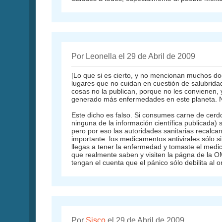
Por Leonella el 29 de Abril de 2009
[Lo que si es cierto, y no mencionan muchos 
lugares que no cuidan en cuestión de salubrid
cosas no la publican, porque no les convienen,
generado más enfermedades en este planeta. No 
Este dicho es falso. Si consumes carne de cerd
ninguna de la información científica publicada)
pero por eso las autoridades sanitarias recalca
importante: los medicamentos antivirales sólo 
llegas a tener la enfermedad y tomaste el medi
que realmente saben y visiten la págna de la O
tengan el cuenta que el pánico sólo debilita al
Por
Sisco
el 29 de Abril de 2009