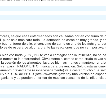
doctores, es que esas enfermedades son causadas por en consumo de 
ad, pues sale más caro todo. La demanda de carne es muy grande, y p
 y bueno, fuera de ello, el consumo de carne es uno de los más grande
es de esperarce algo raro ante las reacciones que no ven, por avaric
o bien cocinada (70ºC) NO te vas a contagiar con la influenza, no se 
 se transmita la enfermedad. Obviamente si comes carne cruda te vas a 
n la cocción de los alimentos, lavarse bien las manos y mantener una b
sirven para TRATAMIENTO, nunca para prevención. Sólo gastarás dinero i
camento previamente (e innecesariamente) va a costar mucho que salga
MS o el CDC de EE.UU (http://www.cdc.gov/ hay una versión en español
 organismo y se pueden enfermar de muchas cosas, no de la influencia 