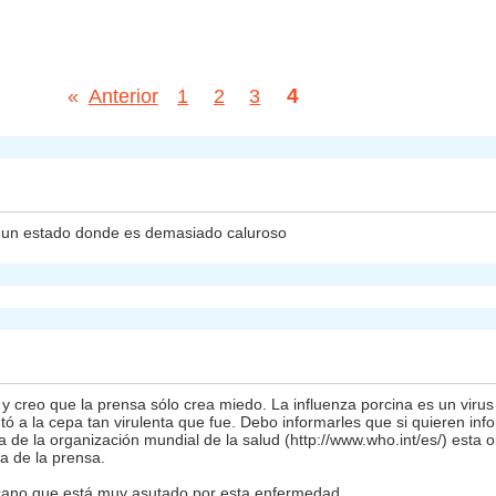
4
«
Anterior
1
2
3
en un estado donde es demasiado caluroso
 y creo que la prensa sólo crea miedo. La influenza porcina es un viru
tó a la cepa tan virulenta que fue. Debo informarles que si quieren in
a de la organización mundial de la salud (http://www.who.int/es/) esta o
a de la prensa.
icano que está muy asutado por esta enfermedad.