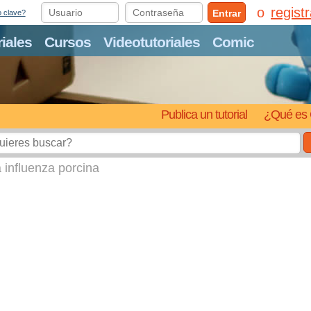
regist
Entrar
o clave?
riales
Cursos
Videotutoriales
Comic
Publica un tutorial
¿Qué es 
influenza porcina