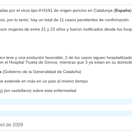
das por el virus tipo A H1N1 de origen porcino en Catalunya (
España
)
s; por lo tanto, hay un total de 11 casos pendientes de confirmación.
on mujeres de entre 21 y 22 años y fueron notificados desde los hospi
co leve y una evolución favorable; 2 de los casos siguen hospitalitzad
n el Hospital Trueta de Girona, mientras que 3 ya estan en su domicili
a
(Gobierno de la Generalidad de Cataluña)
se extiende en más en un pais al mismo tiempo.
ut
(en castellano) sobre esta enfermedad
il de 2009