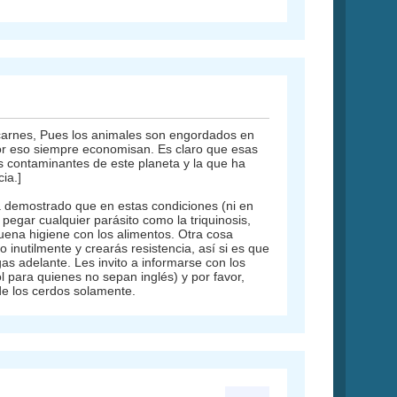
carnes, Pues los animales son engordados en
or eso siempre economisan. Es claro que esas
s contaminantes de este planeta y la que ha
ia.]
ha demostrado que en estas condiciones (ni en
pegar cualquier parásito como la triquinosis,
uena higiene con los alimentos. Otra cosa
nutilmente y crearás resistencia, así si es que
s adelante. Les invito a informarse con los
 para quienes no sepan inglés) y por favor,
de los cerdos solamente.