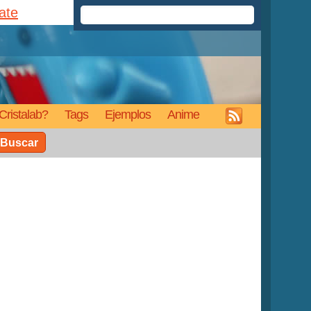
rate
Cristalab?
Tags
Ejemplos
Anime
Buscar