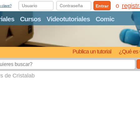
regist
Entrar
o clave?
riales
Cursos
Videotutoriales
Comic
Publica un tutorial
¿Qué es 
s de Cristalab