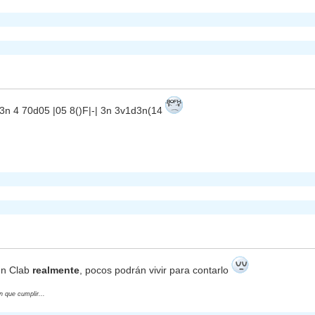
3n 4 70d05 |05 8()F|-| 3n 3v1d3n(14
en Clab
realmente
, pocos podrán vivir para contarlo
 que cumplir...