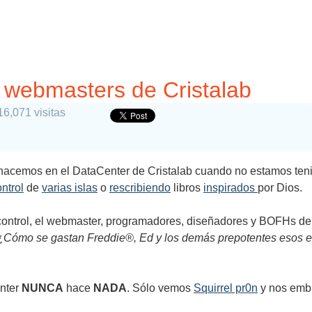
s webmasters de Cristalab
16,071 visitas
hacemos en el DataCenter de Cristalab cuando no estamos te
ontrol
de
varias islas
o
rescribiendo
libros
inspirados
por Dios.
in control, el webmaster, programadores, diseñadores y BOFHs d
¿Cómo se gastan Freddie®, Ed y los demás prepotentes esos e
enter
NUNCA
hace
NADA
. Sólo vemos
Squirrel pr0n
y nos embr