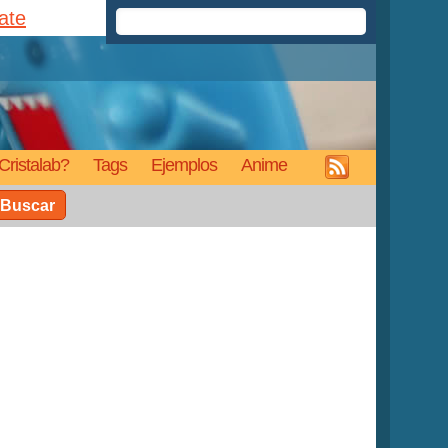
rate
Cristalab?
Tags
Ejemplos
Anime
Buscar