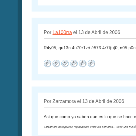
Por
La100rra
el 13 de Abril de 2006
R4y05, qu13n 4u70r1zó é573 4r7í(u|0, n05 p0n
Por Zarzamora el 13 de Abril de 2006
Así que como ya saben que es lo que se hace 
Zarzamora desaparece repidamente entre las sombras... tiene una misión