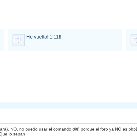
He vuelto!!1!11!!
ntara), NO, no puedo usar el comando
diff
, porque el foro ya NO es php
 Que lo sepan