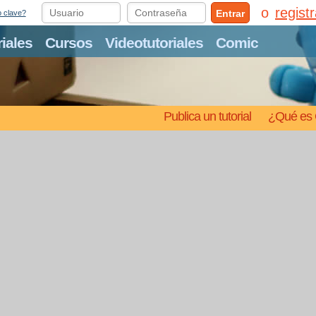
regist
Entrar
o clave?
riales
Cursos
Videotutoriales
Comic
Publica un tutorial
¿Qué es 