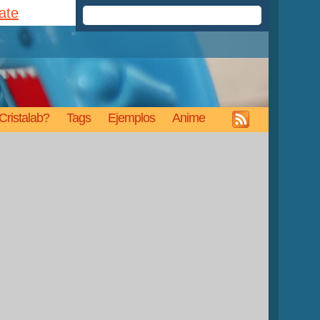
rate
Cristalab?
Tags
Ejemplos
Anime