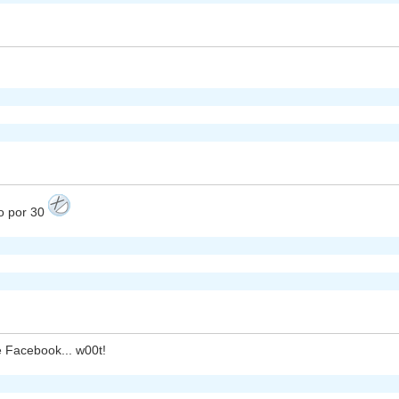
o por 30
e Facebook... w00t!