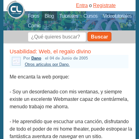
Entra
o
Registrate
Foros
Blog
Tutoriales
Cursos
Videotutoriales
Comic
Buscar
Usabilidad: Web, el regalo divino
Por
Dano
el 04 de Junio de 2005
Otros articulos por Dano.
Me encanta la web porque:
- Soy un desordenado con mis ventanas, y siempre
existe un excelente Webmaster capaz de centrármela,
menudo trabajo me ahorra.
- He aprendido que escuchar una canción, disfrutando
de todo el poder de mi home theater, puede estropear la
fantástica aventura de
navegar
en un sitio.