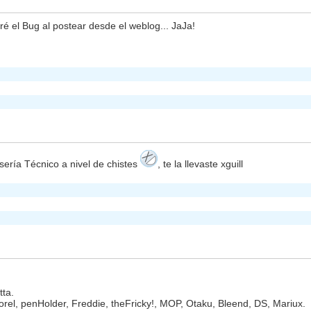
é el Bug al postear desde el weblog... JaJa!
ería Técnico a nivel de chistes
, te la llevaste xguill
tta.
horel, penHolder, Freddie, theFricky!, MOP, Otaku, Bleend, DS, Mariux.