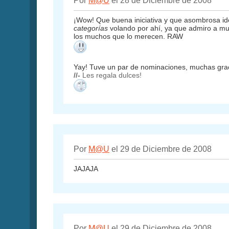
Por
M@U
el 28 de Diciembre de 2008
¡Wow! Que buena iniciativa y que asombrosa id
categorías
volando por ahí, ya que admiro a mu
los muchos que lo merecen. RAW
Yay! Tuve un par de nominaciones, muchas gra
//-
Les regala dulces!
Por
M@U
el 29 de Diciembre de 2008
JAJAJA
Por
M@U
el 29 de Diciembre de 2008