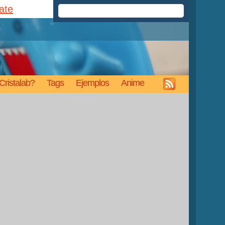
rate
Cristalab?
Tags
Ejemplos
Anime