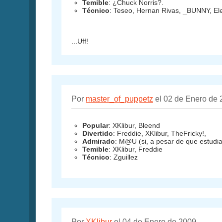
Temible
: ¿Chuck Norris?.
Técnico
: Teseo, Hernan Rivas, _BUNNY, El
...Uff!
Por
master_of_puppetz
el 02 de Enero de
Popular
: XKlibur, Bleend
Divertido
: Freddie, XKlibur, TheFricky!,
Admirado
: M@U (si, a pesar de que estudia 
Temible
: XKlibur, Freddie
Técnico
: Zguillez
Por
XKlibur
el 04 de Enero de 2009