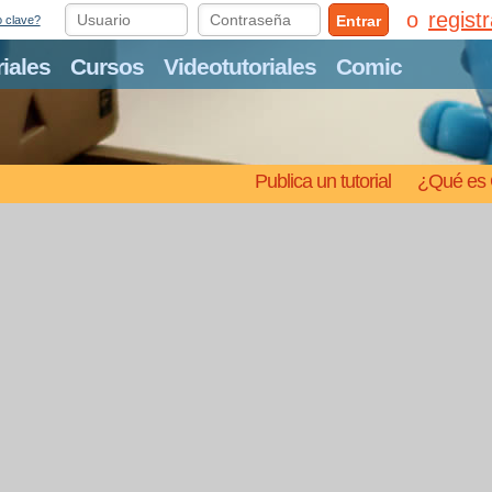
regist
Entrar
o clave?
riales
Cursos
Videotutoriales
Comic
Publica un tutorial
¿Qué es 