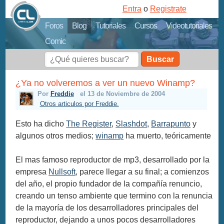
Entra
o
Registrate
Foros
Blog
Tutoriales
Cursos
Videotutoriales
Comic
Buscar
¿Ya no volveremos a ver un nuevo Winamp?
Por
Freddie
el 13 de Noviembre de 2004
Otros articulos por Freddie.
Esto ha dicho
The Register
,
Slashdot
,
Barrapunto
y
algunos otros medios;
winamp
ha muerto, teóricamente
El mas famoso reproductor de mp3, desarrollado por la
empresa
Nullsoft
, parece llegar a su final; a comienzos
del año, el propio fundador de la compañía renuncio,
creando un tenso ambiente que termino con la renuncia
de la mayoría de los desarrolladores principales del
reproductor, dejando a unos pocos desarrolladores