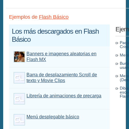
Ejemplos de
Flash Básico
Ejemp
Los más descargados en Flash
Básico
Paqu
Cris
Banners e imagenes aleatorias en
Menú
Flash MX
Burb
usan
Barra de desplazamiento Scroll de
Menu
(Des
texto y Movie Clips
Dibu
esce
Librería de animaciones de precarga
Flas
Menú desplegable básico