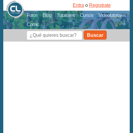
Entra
o
Registrate
Foros
Blog
Tutoriales
Cursos
Videotutoriales
Comic
Buscar