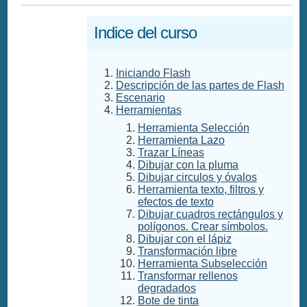
Indice del curso
Iniciando Flash
Descripción de las partes de Flash
Escenario
Herramientas
Herramienta Selección
Herramienta Lazo
Trazar Líneas
Dibujar con la pluma
Dibujar circulos y óvalos
Herramienta texto, filtros y
efectos de texto
Dibujar cuadros rectángulos y
polígonos. Crear símbolos.
Dibujar con el lápiz
Transformación libre
Herramienta Subselección
Transformar rellenos
degradados
Bote de tinta