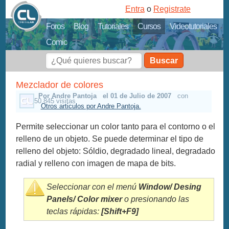
Entra
o
Registrate
Foros
Blog
Tutoriales
Cursos
Videotutoriales
Comic
Buscar
Mezclador de colores
Por Andre Pantoja
el 01 de Julio de 2007
con
50.845 visitas
Otros articulos por Andre Pantoja.
Permite seleccionar un color tanto para el contorno o el
relleno de un objeto. Se puede determinar el tipo de
relleno del objeto: Sóldio, degradado lineal, degradado
radial y relleno con imagen de mapa de bits.
Seleccionar con el menú
Window/ Desing
Panels/ Color mixer
o presionando las
teclas rápidas:
[Shift+F9]