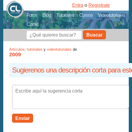
Entra
o
Registrate
Foros
Blog
Tutoriales
Cursos
Videotutoriales
Comic
Buscar
Artículos
,
tutoriales
y
videotutoriales
de
2009
Sugierenos una descripción corta para est
Enviar