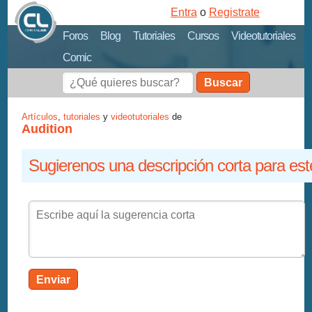
Entra
o
Registrate
Foros
Blog
Tutoriales
Cursos
Videotutoriales
Comic
Buscar
Artículos
,
tutoriales
y
videotutoriales
de
Audition
Sugierenos una descripción corta para est
Enviar