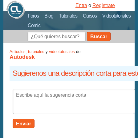
Entra
o
Registrate
Foros
Blog
Tutoriales
Cursos
Videotutoriales
Comic
Buscar
Artículos
,
tutoriales
y
videotutoriales
de
Autodesk
Sugierenos una descripción corta para est
Enviar