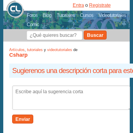
Entra
o
Registrate
Foros
Blog
Tutoriales
Cursos
Videotutoriales
Comic
Buscar
Artículos
,
tutoriales
y
videotutoriales
de
Csharp
Sugierenos una descripción corta para est
Enviar