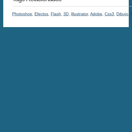
Photoshop
,
Efectos
,
Flash
,
3D
,
Illustrator
,
Adobe
,
Css3
,
Dibujo
,