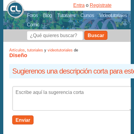
Entra
o
Registrate
Foros
Blog
Tutoriales
Cursos
Videotutoriales
Comic
Buscar
Artículos
,
tutoriales
y
videotutoriales
de
Diseño
Sugierenos una descripción corta para est
Enviar