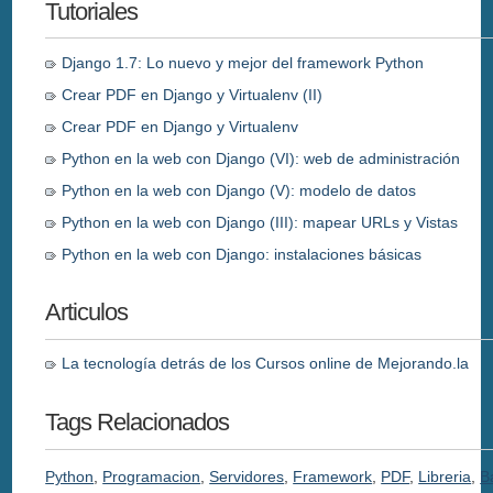
Tutoriales
Django 1.7: Lo nuevo y mejor del framework Python
Crear PDF en Django y Virtualenv (II)
Crear PDF en Django y Virtualenv
Python en la web con Django (VI): web de administración
Python en la web con Django (V): modelo de datos
Python en la web con Django (III): mapear URLs y Vistas
Python en la web con Django: instalaciones básicas
Articulos
La tecnología detrás de los Cursos online de Mejorando.la
Tags Relacionados
Python
,
Programacion
,
Servidores
,
Framework
,
PDF
,
Libreria
,
B