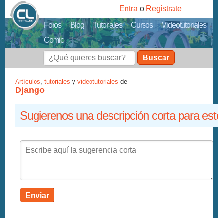
Entra
o
Registrate
Foros
Blog
Tutoriales
Cursos
Videotutoriales
Comic
Buscar
Artículos
,
tutoriales
y
videotutoriales
de
Django
Sugierenos una descripción corta para est
Enviar