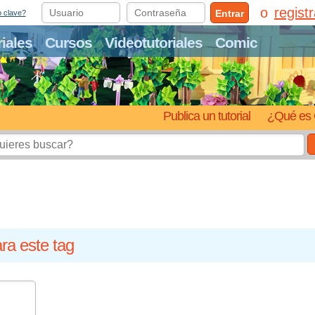
regist
Entrar
o clave?
riales
Cursos
Videotutoriales
Comic
Publica un tutorial
¿Qué es 
ra este tag