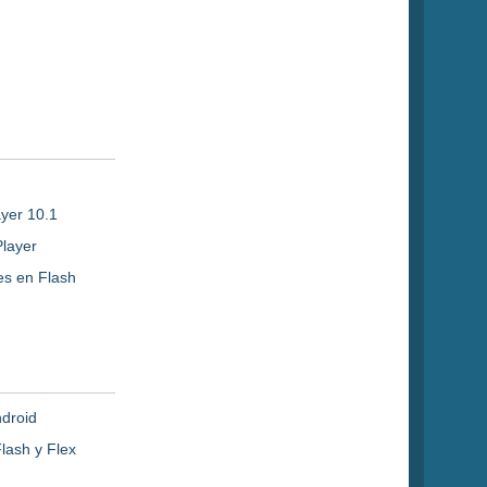
ayer 10.1
Player
es en Flash
ndroid
lash y Flex