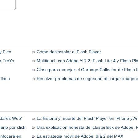
y Flex
Cómo desinstalar el Flash Player
en FroYo
Multitouch con Adobe AIR 2, Flash Lite 4 y Flash Pl
Clase para manejar el Garbage Collector de Flash 
flash
Resolver problemas de seguridad al cargar imágen
ndares Web"
La historia y muerte del Flash Player en iPhone y A
ario por click
Una explicación honesta del clusterfuck de Adobe, F
enfocará en
La estrategia móvil de Adobe, día 2 del MAX