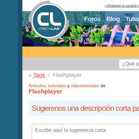
¿Olvidaste tu usuario 
Foros
Blog
Tuto
Tags
Flashplayer
Artículos
,
tutoriales
y
videotutoriales
de
Flashplayer
Sugierenos una descripción corta pa