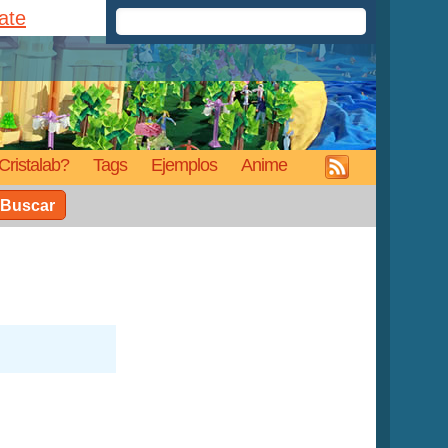
rate
Cristalab?
Tags
Ejemplos
Anime
Buscar