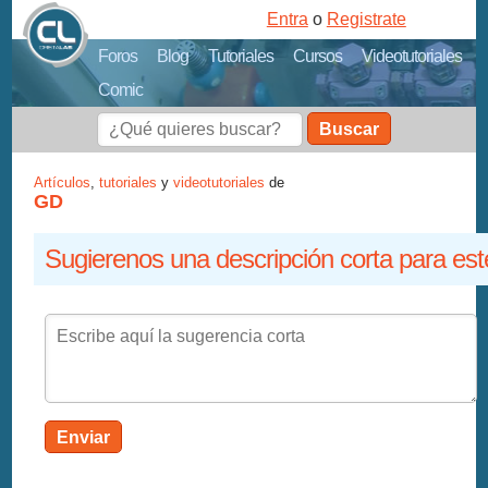
Entra
o
Registrate
Foros
Blog
Tutoriales
Cursos
Videotutoriales
Comic
Buscar
Artículos
,
tutoriales
y
videotutoriales
de
GD
Sugierenos una descripción corta para est
Enviar