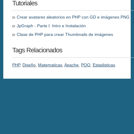
Tutoriales
Crear avatares aleatorios en PHP con GD e imágenes PNG
JpGraph - Parte I: Intro e Instalación
Clase de PHP para crear Thumbnails de imágenes
Tags Relacionados
PHP
,
Diseño
,
Matematicas
,
Apache
,
POO
,
Estadisticas